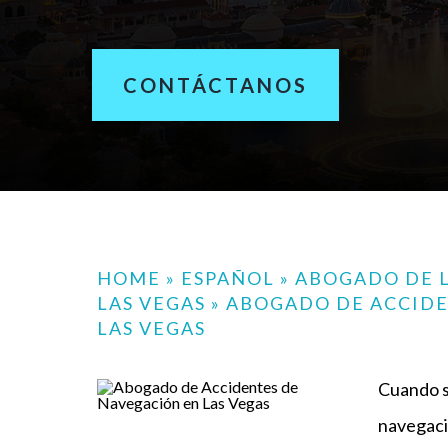
CONTÁCTANOS
HOME
»
ESPAÑOL
»
ABOGADO DE L
LAS VEGAS
»
ABOGADO DE ACCIDE
LAS VEGAS
Cuando s
navegaci