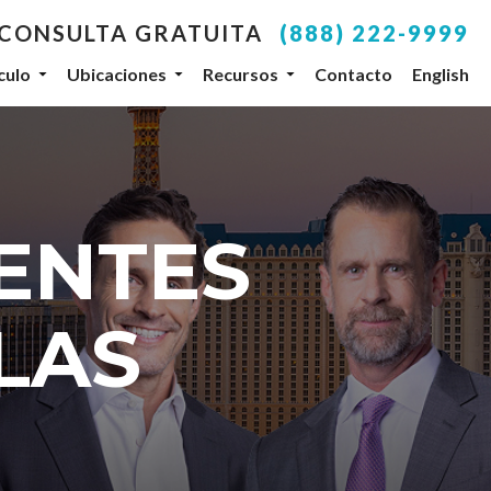
 CONSULTA GRATUITA
(888) 222-9999
culo
Ubicaciones
Recursos
Contacto
English
your inbox.
SUBSCRIBE
ENTES
, NV, 89104, US, http://www.dlgteam.com. You can
y Constant Contact.
LAS