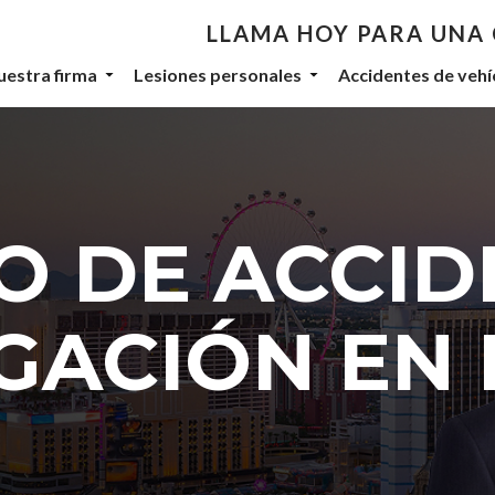
LLAMA HOY PARA UNA
th De Castroverde Law
uestra firma
Lesiones personales
Accidentes de vehí
community stories, events, and firm announcements delivered to 
 DE ACCID
eive marketing emails from: De Castroverde Law Group, 1149 S Maryland Parkway, Las Vegas
 using the SafeUnsubscribe® link, found at the bottom of every email.
Emails are serviced b
GACIÓN EN 