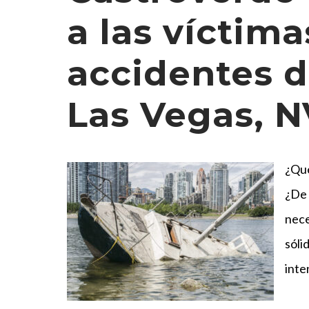
a las víctima
accidentes d
Las Vegas, N
¿Qué
¿De 
nece
sóli
inte