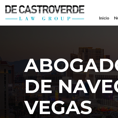
Stay Connected wi
Inicio
N
Get the latest news, legal updates, 
Email
ABOGADO
By submitting this form, you are consenting to rec
revoke your consent to receive emails at any time by
DE NAVE
VEGAS