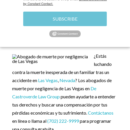
by Constant Contact.
SUBSCRIBE
HOME
»
ABOGADO DE LESIONES PERSONALES
EN LAS VEGAS
»
ABOGADO DE MUERTE POR
NEGLIGENCIA DE LAS VEGAS
¿Estás
luchando
contra la muerte inesperada de un familiar tras un
accidente en
Las Vegas
,
Nevada
? Los abogados de
muerte por negligencia de Las Vegas en
De
Castroverde Law Group
pueden ayudarte a entender
tus derechos y buscar una compensación por tus
pérdidas económicas y tu sufrimiento.
Contáctanos
en línea o llama al
(702) 222-9999
para programar
una consulta gratuita.