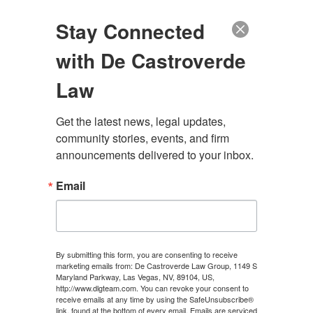
(888) 222-9999
Stay Connected
with De Castroverde
Law
Get the latest news, legal updates, 
community stories, events, and firm 
ABOGADO DE MUERTE
announcements delivered to your inbox.
POR NEGLIGENCIA DE
Email
LAS VEGAS
By submitting this form, you are consenting to receive
marketing emails from: De Castroverde Law Group, 1149 S
CONTÁCTANOS
Maryland Parkway, Las Vegas, NV, 89104, US,
http://www.dlgteam.com. You can revoke your consent to
receive emails at any time by using the SafeUnsubscribe®
link, found at the bottom of every email.
Emails are serviced