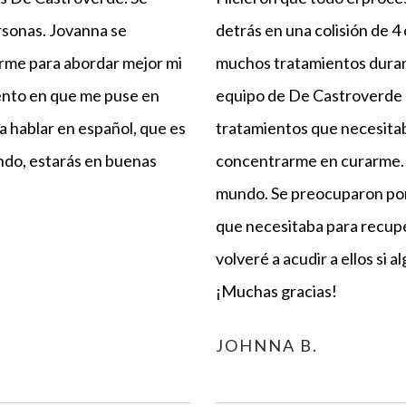
rsonas. Jovanna se
detrás en una colisión de 
rme para abordar mejor mi
muchos tratamientos durant
ento en que me puse en
equipo de De Castroverde 
a hablar en español, que es
tratamientos que necesitab
ndo, estarás en buenas
concentrarme en curarme. 
mundo. Se preocuparon por 
que necesitaba para recupe
volveré a acudir a ellos si 
¡Muchas gracias!
JOHNNA B.