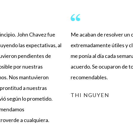
incipio. John Chavez fue
Me acaban de resolver un c
luyendo las expectativas, al
extremadamente útiles y cl
tuvieron pendientes de
me ponía al día cada sema
osible por nuestras
acuerdo. Se ocuparon de tod
imos. Nos mantuvieron
recomendables.
prontitud a nuestras
THI NGUYEN
lvió según lo prometido.
comendamos
roverde a cualquiera.