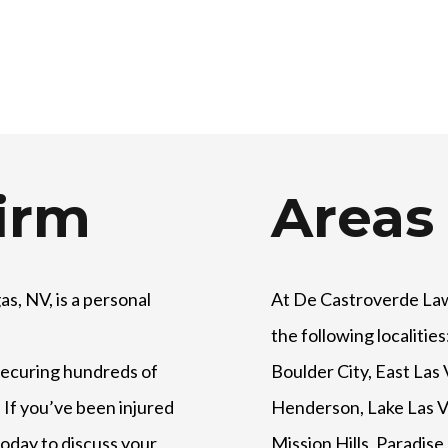
irm
Areas
as, NV, is a personal
At
De Castroverde La
the following localiti
ecuring hundreds of
Boulder City, East Las 
 If you’ve been injured
Henderson, Lake Las V
today to discuss your
Mission Hills, Paradis