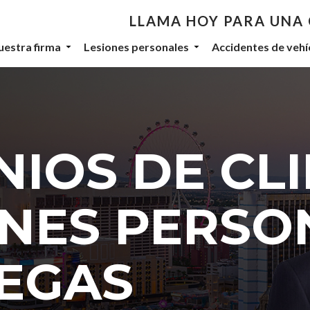
LLAMA HOY PARA UNA
uestra firma
Lesiones personales
Accidentes de vehí
NIOS DE CL
ONES PERSO
VEGAS