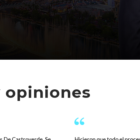
 opiniones
os De Castroverde. Se
Hicieron que todo el proce