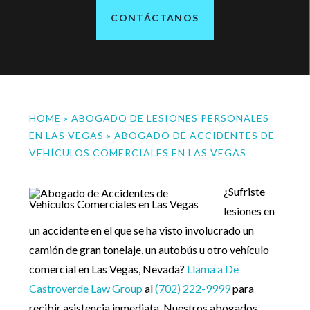
by Constant Contact.
CONTÁCTANOS
SUBSCRIBE
HOME
»
ABOGADO DE LESIONES PERSONALES
EN LAS VEGAS
»
ABOGADO DE ACCIDENTES DE
VEHÍCULOS COMERCIALES EN LAS VEGAS
¿Sufriste
lesiones en
un accidente en el que se ha visto involucrado un
camión de gran tonelaje, un autobús u otro vehículo
comercial en Las Vegas, Nevada?
Llama a De
Castroverde Law Group
al
(702) 222-9999
para
recibir asistencia inmediata. Nuestros abogados