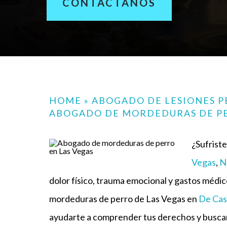
CONTÁCTANOS
HOME
»
ABOGADO DE LESIONES P
ABOGADO DE MORDEDURAS DE PE
¿Sufrist
Vegas
,
N
dolor físico, trauma emocional y gastos médic
mordeduras de perro de Las Vegas en
De Cas
ayudarte a comprender tus derechos y busca