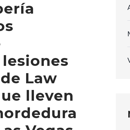
bería
os
e
 lesiones
rde Law
ue lleven
mordedura