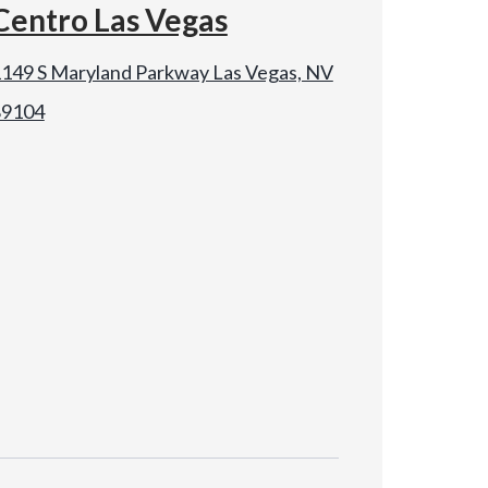
Centro Las Vegas
149 S Maryland Parkway Las Vegas, NV
89104