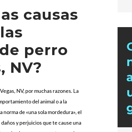
las causas
las
de perro
, NV?
Vegas, NV, por muchas razones. La
portamiento del animal o a la
a norma de «una sola mordedura», el
 daños y perjuicios que te cause una