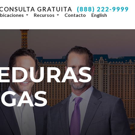
 CONSULTA GRATUITA
(888) 222-9999
bicaciones
Recursos
Contacto
English
your inbox.
SUBSCRIBE
EDURAS
, NV, 89104, US, http://www.dlgteam.com. You can
y Constant Contact.
EGAS