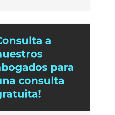
Consulta a
nuestros
abogados para
una consulta
gratuita!