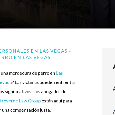
ERSONALES EN LAS VEGAS
»
RRO EN LAS VEGAS
e una mordedura de perro en
Las
evada
? Las víctimas pueden enfrentar
os significativos. Los abogados de
troverde Law Group
están aquí para
r una compensación justa.