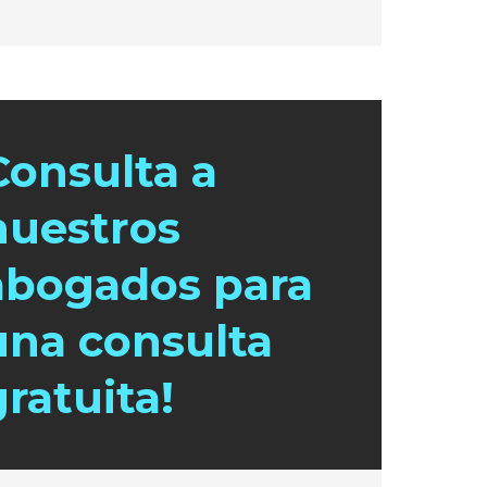
Consulta a
nuestros
abogados para
una consulta
gratuita!