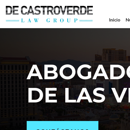
Stay Connected wi
Inicio
N
Get the latest news, legal updates, 
Email
ABOGAD
By submitting this form, you are consenting to rec
revoke your consent to receive emails at any time by
DE LAS 