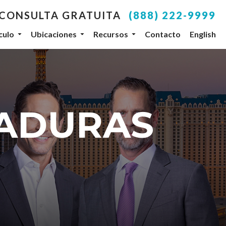
 CONSULTA GRATUITA
(888) 222-9999
culo
Ubicaciones
Recursos
Contacto
English
your inbox.
SUBSCRIBE
ADURAS
, NV, 89104, US, http://www.dlgteam.com. You can
y Constant Contact.