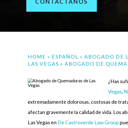
CONTÁCTANOS
HOME
»
ESPAÑOL
»
ABOGADO DE L
LAS VEGAS
»
ABOGADO DE QUEMAD
¿Has suf
Vegas
,
N
extremadamente dolorosas, costosas de trata
afectan gravemente la calidad de vida. Los 
Las Vegas en
De Castroverde Law Group
pue