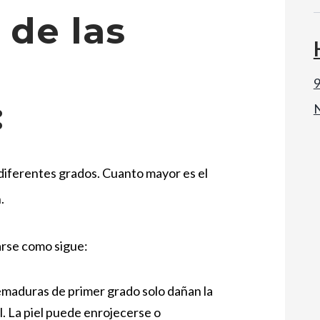
 de las
9
:
 diferentes grados. Cuanto mayor es el
n.
arse como sigue:
emaduras de primer grado solo dañan la
l. La piel puede enrojecerse o