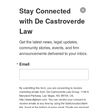
(888) 222-9999
Stay Connected
with De Castroverde
Law
Get the latest news, legal updates, 
community stories, events, and firm 
announcements delivered to your inbox.
Email
By submitting this form, you are consenting to receive
marketing emails from: De Castroverde Law Group, 1149 S
Maryland Parkway, Las Vegas, NV, 89104, US,
http://www.dlgteam.com. You can revoke your consent to
receive emails at any time by using the SafeUnsubscribe®
link, found at the bottom of every email.
Emails are serviced