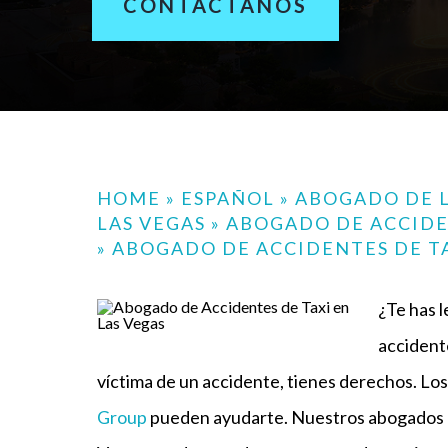
CONTÁCTANOS
HOME
»
ESPAÑOL
»
ABOGADO DE L
LAS VEGAS
»
ABOGADO DE ACCIDE
»
ABOGADO DE ACCIDENTES DE TA
¿Te has 
accident
víctima de un accidente, tienes derechos. L
Group
pueden ayudarte. Nuestros abogados e