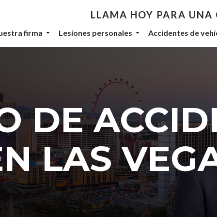
LLAMA HOY PARA UNA
th De Castroverde Law
uestra firma
Lesiones personales
Accidentes de vehí
community stories, events, and firm announcements delivered to 
 DE ACCID
eive marketing emails from: De Castroverde Law Group, 1149 S Maryland Parkway, Las Vegas
 using the SafeUnsubscribe® link, found at the bottom of every email.
Emails are serviced b
EN LAS VEG