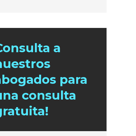
Consulta a
nuestros
abogados para
una consulta
gratuita!