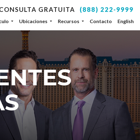
 CONSULTA GRATUITA
(888) 222-9999
culo
Ubicaciones
Recursos
Contacto
English
your inbox.
SUBSCRIBE
ENTES
, NV, 89104, US, http://www.dlgteam.com. You can
y Constant Contact.
AS