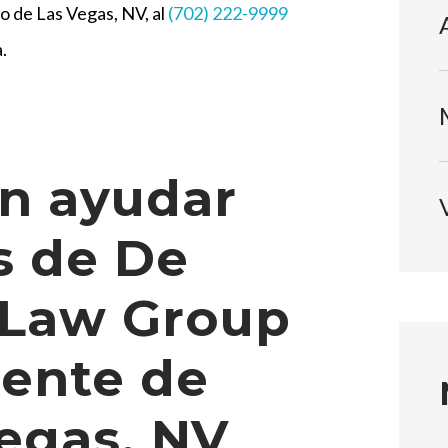
 de Las Vegas, NV, al
(702) 222-9999
.
n ayudar
s de De
 Law Group
dente de
Vegas, NV