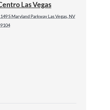
Centro Las Vegas
149 S Maryland Parkway Las Vegas, NV
89104