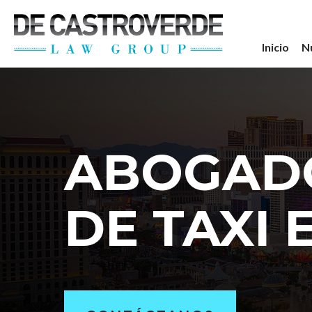
Stay Connected wi
Inicio
N
Get the latest news, legal updates, 
Email
ABOGADO
By submitting this form, you are consenting to rec
revoke your consent to receive emails at any time by
DE TAXI 