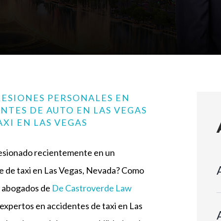
ESIONES PERSONALES EN
NTES DE AUTO EN LAS VEGAS
XI EN LAS VEGAS
lesionado recientemente en un
e de taxi en Las Vegas, Nevada? Como
os abogados de
De Castroverde Law
xpertos en accidentes de taxi en Las